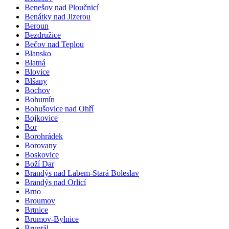
Benešov nad Ploučnicí
Benátky nad Jizerou
Beroun
Bezdružice
Bečov nad Teplou
Blansko
Blatná
Blovice
Blšany
Bochov
Bohumín
Bohušovice nad Ohří
Bojkovice
Bor
Borohrádek
Borovany
Boskovice
Boží Dar
Brandýs nad Labem-Stará Boleslav
Brandýs nad Orlicí
Brno
Broumov
Brtnice
Brumov-Bylnice
Bruntál