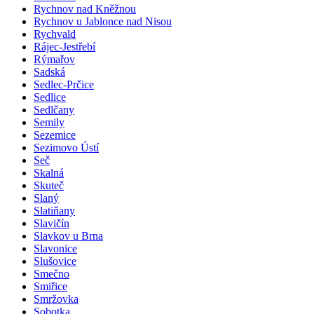
Rychnov nad Kněžnou
Rychnov u Jablonce nad Nisou
Rychvald
Rájec-Jestřebí
Rýmařov
Sadská
Sedlec-Prčice
Sedlice
Sedlčany
Semily
Sezemice
Sezimovo Ústí
Seč
Skalná
Skuteč
Slaný
Slatiňany
Slavičín
Slavkov u Brna
Slavonice
Slušovice
Smečno
Smiřice
Smržovka
Sobotka