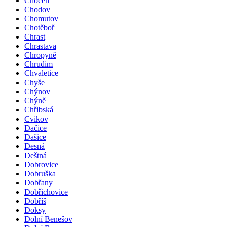
Choceň
Chodov
Chomutov
Chotěboř
Chrast
Chrastava
Chropyně
Chrudim
Chvaletice
Chyše
Chýnov
Chýně
Chřibská
Cvikov
Dačice
Dašice
Desná
Deštná
Dobrovice
Dobruška
Dobřany
Dobřichovice
Dobříš
Doksy
Dolní Benešov