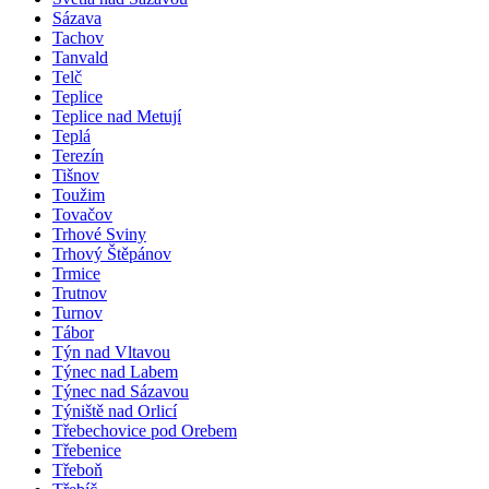
Sázava
Tachov
Tanvald
Telč
Teplice
Teplice nad Metují
Teplá
Terezín
Tišnov
Toužim
Tovačov
Trhové Sviny
Trhový Štěpánov
Trmice
Trutnov
Turnov
Tábor
Týn nad Vltavou
Týnec nad Labem
Týnec nad Sázavou
Týniště nad Orlicí
Třebechovice pod Orebem
Třebenice
Třeboň