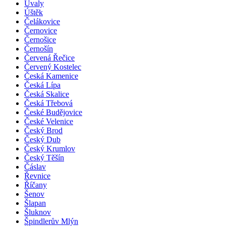
Úvaly
Úštěk
Čelákovice
Černovice
Černošice
Černošín
Červená Řečice
Červený Kostelec
Česká Kamenice
Česká Lípa
Česká Skalice
Česká Třebová
České Budějovice
České Velenice
Český Brod
Český Dub
Český Krumlov
Český Těšín
Čáslav
Řevnice
Říčany
Šenov
Šlapan
Šluknov
Špindlerův Mlýn