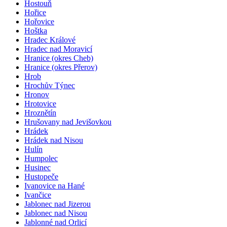
Hostouň
Hořice
Hořovice
Hoštka
Hradec Králové
Hradec nad Moravicí
Hranice (okres Cheb)
Hranice (okres Přerov)
Hrob
Hrochův Týnec
Hronov
Hrotovice
Hroznětín
Hrušovany nad Jevišovkou
Hrádek
Hrádek nad Nisou
Hulín
Humpolec
Husinec
Hustopeče
Ivanovice na Hané
Ivančice
Jablonec nad Jizerou
Jablonec nad Nisou
Jablonné nad Orlicí