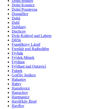
Dolní Bousov
Dolní Kounice
Dolní Poustevna
Domažlice
Dubá
Dubí
Dubňany
Duchcov
Dvůr Králové nad Labem
Děčín
Františkovy Lázně
Frenštát pod Radhoštěm
Fryšták
Frýdek-Místek
Frýdlant
Frýdlant nad Ostravicí
Fulnek
Golčův Jeníkov
Habartov
Habry
Hanušovice
Harrachov
Hartmanice
Havlíčkův Brod
Havířov