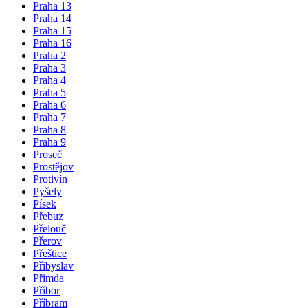
Praha 13
Praha 14
Praha 15
Praha 16
Praha 2
Praha 3
Praha 4
Praha 5
Praha 6
Praha 7
Praha 8
Praha 9
Proseč
Prostějov
Protivín
Pyšely
Písek
Přebuz
Přelouč
Přerov
Přeštice
Přibyslav
Přimda
Příbor
Příbram