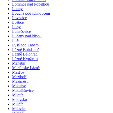
Lomnice nad Popelkou
Louny
Loučná pod Klínovcem
Lovosice
Loštice
Luby
Luhačovice
Lučany nad Nisou
Luže
Lysá nad Labem
Lázně Bohdaneč
Lázně Bělohrad
Lázně Kynžvart
Manětín
Mariánské Lázně
Mašťov
Meziboří
Meziměstí
Mikulov
Mikulášovice
Miletín
Milevsko
Miličín
Milovice