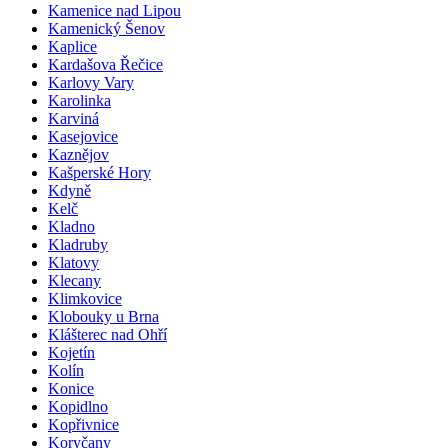
Kamenice nad Lipou
Kamenický Šenov
Kaplice
Kardašova Řečice
Karlovy Vary
Karolinka
Karviná
Kasejovice
Kaznějov
Kašperské Hory
Kdyně
Kelč
Kladno
Kladruby
Klatovy
Klecany
Klimkovice
Klobouky u Brna
Klášterec nad Ohří
Kojetín
Kolín
Konice
Kopidlno
Kopřivnice
Koryčany