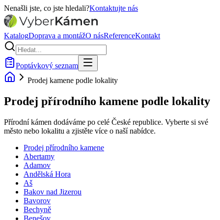
Nenašli jste, co jste hledali?
Kontaktujte nás
Katalog
Doprava a montáž
O nás
Reference
Kontakt
Poptávkový seznam
Prodej kamene podle lokality
Prodej přírodního kamene podle lokality
Přírodní kámen dodáváme po celé České republice. Vyberte si své
město nebo lokalitu a zjistěte více o naší nabídce.
Prodej přírodního kamene
Abertamy
Adamov
Andělská Hora
Aš
Bakov nad Jizerou
Bavorov
Bechyně
Benešov