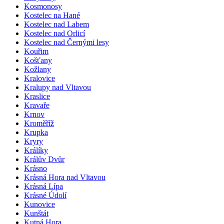
Kosmonosy
Kostelec na Hané
Kostelec nad Labem
Kostelec nad Orlicí
Kostelec nad Černými lesy
Kouřim
Košťany
Kožlany
Kralovice
Kralupy nad Vltavou
Kraslice
Kravaře
Krnov
Kroměříž
Krupka
Kryry
Králíky
Králův Dvůr
Krásno
Krásná Hora nad Vltavou
Krásná Lípa
Krásné Údolí
Kunovice
Kunštát
Kutná Hora