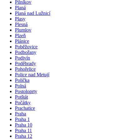
Pilníkov
Planá
Planá nad Lužnicí
Plasy
Plesná
Plumlov
Plzeň
Plánice
Poběžovice
Podbořany
Podivín
Poděbrady
Pohořelice
Police nad Metují
Polička
Polná
Postoloprty
Potštát
Počátky
Prachatice
Praha
Praha 1
Praha 10
Praha 11
Praha 12