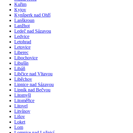
Kuřim
Kyjov
Kynšperk nad Ohří
Lanškroun
Lanžhot
Ledeč nad Sázavou
Ledvice
Letohrad
Letovice
Liberec
Libochovice
Libušín
Libáň
Libčice nad Vltavou
Liběchov
Lipnice nad Sázavou
Lipník nad Bečvou
Litomyšl
Litoměřice
Litovel
Litvínov
Lišov
Loket
Lom
Lomnice nad Lužnicí