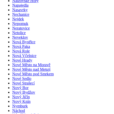
Nalžovské Hory
Napajedla
Nasavrky
Nechanice
Nejdek
Nepomuk
Neratovice
Netolice
Neveklov
Nová Bystřice
Nová Paka
Nová Role
Nová Včelnice
Nové Hrady
Nové Město na Moravě
Nové Město nad Metují
Nové Město pod Smrkem
Nové Sedlo
Nové Strašecí
Nový Bor
Nový Bydžov
Nový Jičín
Nový Knín
Nymburk
Náchod