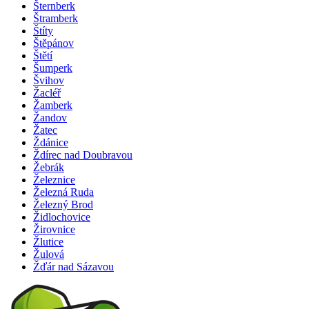
Šternberk
Štramberk
Štíty
Štěpánov
Štětí
Šumperk
Švihov
Žacléř
Žamberk
Žandov
Žatec
Ždánice
Ždírec nad Doubravou
Žebrák
Železnice
Železná Ruda
Železný Brod
Židlochovice
Žirovnice
Žlutice
Žulová
Žďár nad Sázavou