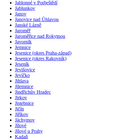
Jablonné v Podještědí
Jablunkov
Janov
Janovice nad Úhlavou
Janské Lázně
Jaroměř
Jaroměřice nad Rokytnou
Javorník
Jemnice
Jesenice (okres Praha-západ)
Jesenice (okres Rakovník)
Jeseník
Jevišovice
Jevíčko
Jihlava
Jilemnice
Jindřichův Hradec
Jirkov
Jistebnice
Jičín
Jiříkov
Jáchymov
Jílové
Jílové u Prahy
Kadaň