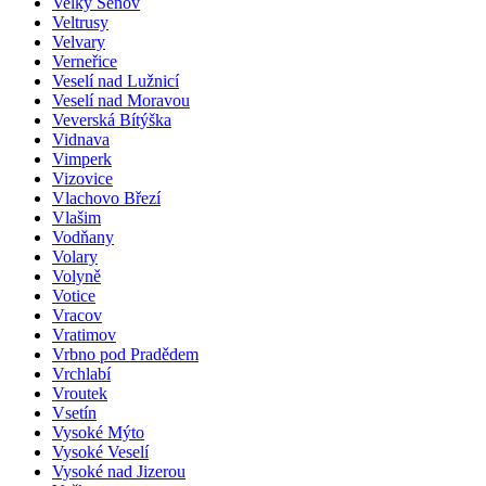
Velký Šenov
Veltrusy
Velvary
Verneřice
Veselí nad Lužnicí
Veselí nad Moravou
Veverská Bítýška
Vidnava
Vimperk
Vizovice
Vlachovo Březí
Vlašim
Vodňany
Volary
Volyně
Votice
Vracov
Vratimov
Vrbno pod Pradědem
Vrchlabí
Vroutek
Vsetín
Vysoké Mýto
Vysoké Veselí
Vysoké nad Jizerou