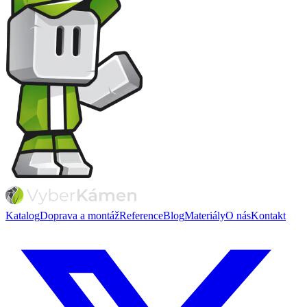
Katalog
Doprava a montáž
Reference
Blog
Materiály
O nás
Kontakt