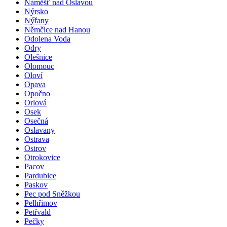
Náměšť nad Oslavou
Nýrsko
Nýřany
Němčice nad Hanou
Odolena Voda
Odry
Olešnice
Olomouc
Oloví
Opava
Opočno
Orlová
Osek
Osečná
Oslavany
Ostrava
Ostrov
Otrokovice
Pacov
Pardubice
Paskov
Pec pod Sněžkou
Pelhřimov
Petřvald
Pečky