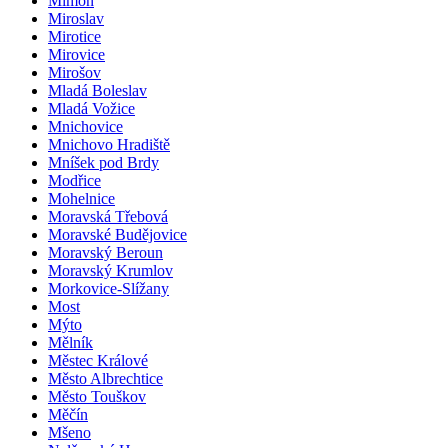
Mimoň
Miroslav
Mirotice
Mirovice
Mirošov
Mladá Boleslav
Mladá Vožice
Mnichovice
Mnichovo Hradiště
Mníšek pod Brdy
Modřice
Mohelnice
Moravská Třebová
Moravské Budějovice
Moravský Beroun
Moravský Krumlov
Morkovice-Slížany
Most
Mýto
Mělník
Městec Králové
Město Albrechtice
Město Touškov
Měčín
Mšeno