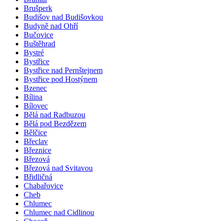
Brušperk
Budišov nad Budišovkou
Budyně nad Ohří
Bučovice
Buštěhrad
Bystré
Bystřice
Bystřice nad Pernštejnem
Bystřice pod Hostýnem
Bzenec
Bílina
Bílovec
Bělá nad Radbuzou
Bělá pod Bezdězem
Bělčice
Břeclav
Březnice
Březová
Březová nad Svitavou
Břidličná
Chabařovice
Cheb
Chlumec
Chlumec nad Cidlinou