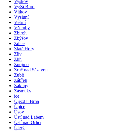
Vyškov
Vyšší Brod
Vítkov
Výsluní
Větřní
Všeruby
Zbiroh
Zbýšov
Zdice
Zlaté Hory
Zliv
Zlín
Znojmo
Zruč nad Sázavou
Zubří
Zábřeh
Zákupy
Zásmuky
ice
Újezd u Brna
Úpice
Úsov
Ústí nad Labem
Ústí nad Orlicí
Úterý