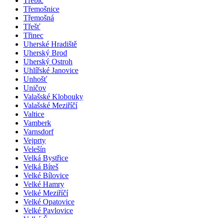
Třebíč
Třemošnice
Třemošná
Třešť
Třinec
Uherské Hradiště
Uherský Brod
Uherský Ostroh
Uhlířské Janovice
Unhošť
Uničov
Valašské Klobouky
Valašské Meziříčí
Valtice
Vamberk
Varnsdorf
Vejprty
Velešín
Velká Bystřice
Velká Bíteš
Velké Bílovice
Velké Hamry
Velké Meziříčí
Velké Opatovice
Velké Pavlovice