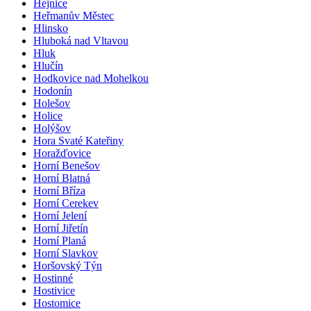
Hejnice
Heřmanův Městec
Hlinsko
Hluboká nad Vltavou
Hluk
Hlučín
Hodkovice nad Mohelkou
Hodonín
Holešov
Holice
Holýšov
Hora Svaté Kateřiny
Horažďovice
Horní Benešov
Horní Blatná
Horní Bříza
Horní Cerekev
Horní Jelení
Horní Jiřetín
Horní Planá
Horní Slavkov
Horšovský Týn
Hostinné
Hostivice
Hostomice