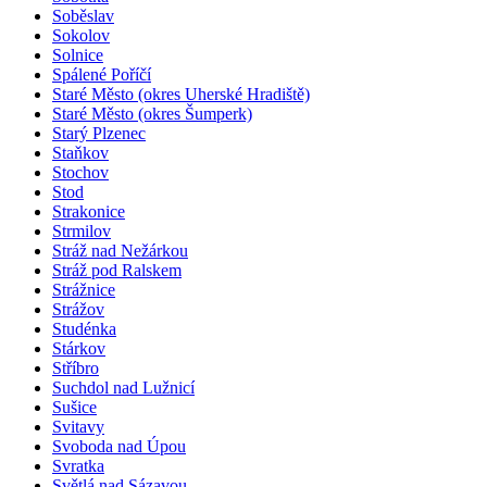
Soběslav
Sokolov
Solnice
Spálené Poříčí
Staré Město (okres Uherské Hradiště)
Staré Město (okres Šumperk)
Starý Plzenec
Staňkov
Stochov
Stod
Strakonice
Strmilov
Stráž nad Nežárkou
Stráž pod Ralskem
Strážnice
Strážov
Studénka
Stárkov
Stříbro
Suchdol nad Lužnicí
Sušice
Svitavy
Svoboda nad Úpou
Svratka
Světlá nad Sázavou