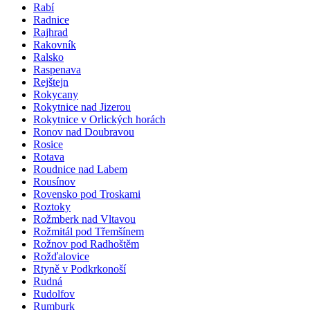
Rabí
Radnice
Rajhrad
Rakovník
Ralsko
Raspenava
Rejštejn
Rokycany
Rokytnice nad Jizerou
Rokytnice v Orlických horách
Ronov nad Doubravou
Rosice
Rotava
Roudnice nad Labem
Rousínov
Rovensko pod Troskami
Roztoky
Rožmberk nad Vltavou
Rožmitál pod Třemšínem
Rožnov pod Radhoštěm
Rožďalovice
Rtyně v Podkrkonoší
Rudná
Rudolfov
Rumburk